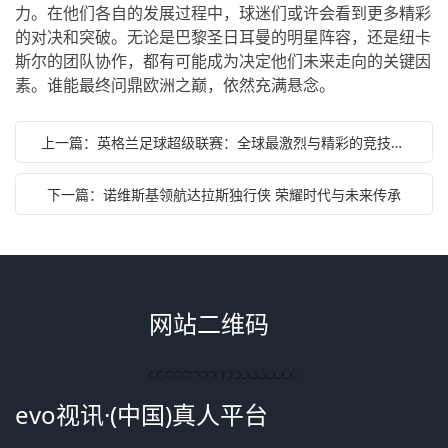
力。在他们各自的发展过程中，球迷们或许会看到更多精彩
的对决和突破。无论是巴黎圣日耳曼的明星阵容，还是纽卡
斯尔的团队协作，都有可能成为决定他们未来走向的关键因
素。谁能最终问鼎欧洲之巅，依然充满悬念。
上一篇：英格兰足球超级联赛：全球最激烈与精彩的竞技舞台
下一篇：诺维斯基领航达拉斯独行侠 荣耀时代与未来传承
网站二维码
evo视讯·(中国)真人平台