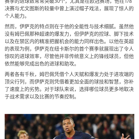
赛季的进球数常常突破30个，尤其是在欧冠赛场，他在1/8
决赛与尤文图斯的较量中曾上演过帽子戏法，展现了惊人的
个人能力。
然而，伊萨克的特点则在于他的全能性与技术细腻。虽然他
没有姆巴佩那种超速的爆发力，但伊萨克的控球、脚下技术
以及在禁区内的精准把握机会的能力同样出色。以他在英超
的表现为例，伊萨克在纽卡斯尔的首个赛季就展现出了令人
惊叹的进球效率，尽管他并非传统意义上的锋线球员，但他
依然能够完成出色的进球和助攻。
两者各有千秋，姆巴佩凭借个人天赋和爆发力处于进攻端的
顶尖行列，而伊萨克则凭借着更加全面的球技和智慧，弥补
了速度上的劣势。对于球队来说，选择哪位球员更多地取决
于战术需求以及比赛的节奏控制。