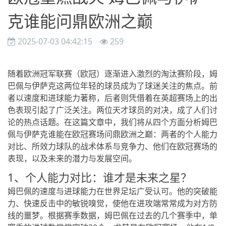
克谁能问鼎欧洲之巅
2025-07-03 04:42:15
259
随着欧洲冠军联赛（欧冠）逐渐进入激烈的淘汰赛阶段，姆
巴佩与伊萨克这两位年轻的球员成为了球迷关注的焦点。前
者以速度和进球能力著称，后者则凭借着在英超赛场上的出
色表现引起了广泛关注。两位天才球员的对决，成了人们讨
论的热点话题。在这篇文章中，我们将从四个方面分析姆巴
佩与伊萨克谁能在欧冠赛场问鼎欧洲之巅：两者的个人能力
对比、所效力球队的战术体系与竞争力、他们在欧冠赛场的
表现，以及未来的潜力与发展空间。
1、个人能力对比：谁才是未来之星？
姆巴佩的速度与进球能力在世界足坛广受认可。他的突破能
力、快速反击中的敏锐嗅觉，使他在进攻端常常成为对方防
线的噩梦。根据赛季数据，姆巴佩在过去的几个赛季中，单