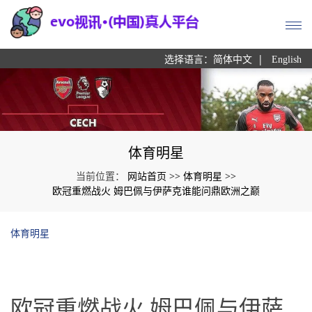
|
选择语言：
简体中文
English
体育明星
网站首页
体育明星
当前位置：
>>
>>
欧冠重燃战火 姆巴佩与伊萨克谁能问鼎欧洲之巅
体育明星
欧冠重燃战火 姆巴佩与伊萨