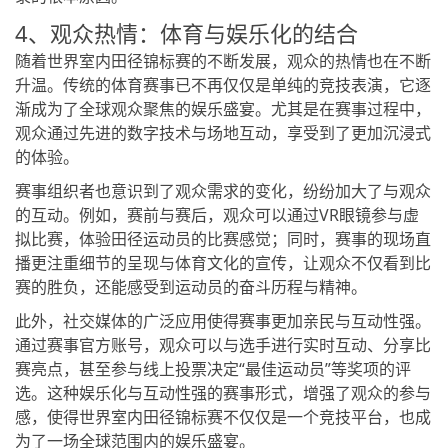
4、观众热情：体育与娱乐化的结合
随着世界室内田径锦标赛的不断发展，观众的热情也在不断
升温。传统的体育赛事已不再仅仅是单纯的竞技表演，它逐
渐成为了全球观众聚焦的娱乐盛宴。尤其是在赛事过程中，
观众通过先进的数字技术与场地互动，享受到了更加沉浸式
的体验。
赛事组织者也意识到了观众需求的变化，纷纷加大了与观众
的互动。例如，赛前与赛后，观众可以通过VR眼镜参与虚
拟比赛，体验田径运动员的比赛感觉；同时，赛事的现场直
播更注重细节的呈现与体育文化的宣传，让观众不仅看到比
赛的胜负，还能感受到运动员的奋斗历程与精神。
此外，社交媒体的广泛应用使得赛事更加亲民与互动性强。
通过赛事官方账号，观众可以与选手进行实时互动、分享比
赛亮点，甚至参与线上投票决定“最佳运动员”等奖项的评
选。这种娱乐化与互动性强的赛事形式，增强了观众的参与
感，使得世界室内田径锦标赛不仅仅是一个竞技平台，也成
为了一场全球范围内的娱乐盛宴。