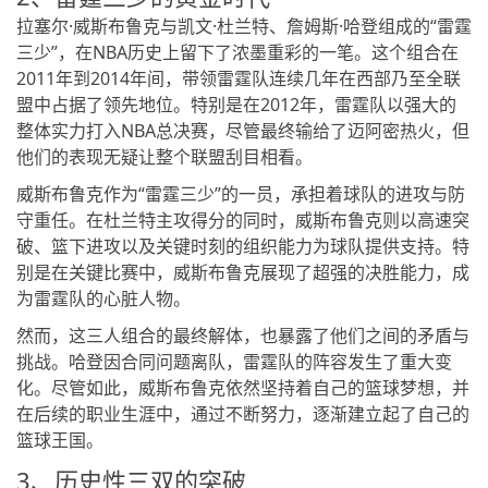
拉塞尔·威斯布鲁克与凯文·杜兰特、詹姆斯·哈登组成的“雷霆
三少”，在NBA历史上留下了浓墨重彩的一笔。这个组合在
2011年到2014年间，带领雷霆队连续几年在西部乃至全联
盟中占据了领先地位。特别是在2012年，雷霆队以强大的
整体实力打入NBA总决赛，尽管最终输给了迈阿密热火，但
他们的表现无疑让整个联盟刮目相看。
威斯布鲁克作为“雷霆三少”的一员，承担着球队的进攻与防
守重任。在杜兰特主攻得分的同时，威斯布鲁克则以高速突
破、篮下进攻以及关键时刻的组织能力为球队提供支持。特
别是在关键比赛中，威斯布鲁克展现了超强的决胜能力，成
为雷霆队的心脏人物。
然而，这三人组合的最终解体，也暴露了他们之间的矛盾与
挑战。哈登因合同问题离队，雷霆队的阵容发生了重大变
化。尽管如此，威斯布鲁克依然坚持着自己的篮球梦想，并
在后续的职业生涯中，通过不断努力，逐渐建立起了自己的
篮球王国。
3、历史性三双的突破