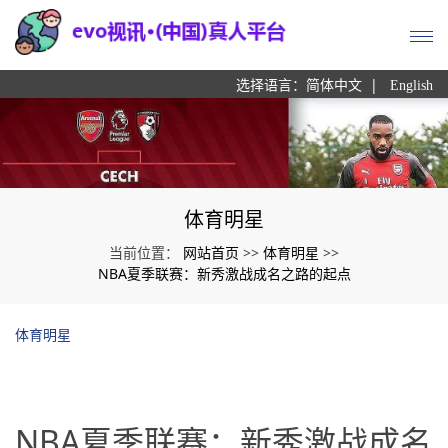
|
选择语言：
简体中文
English
体育明星
网站首页
体育明星
当前位置：
>>
>>
NBA夏季联赛：新秀激战成名之路的起点
体育明星
NBA夏季联赛：新秀激战成名