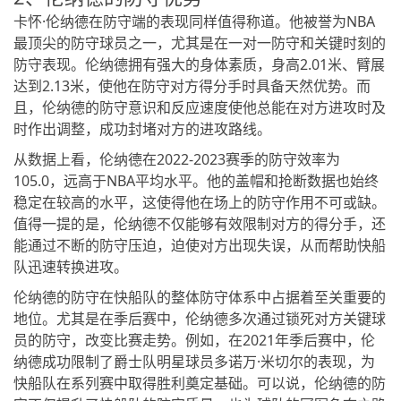
卡怀·伦纳德在防守端的表现同样值得称道。他被誉为NBA
最顶尖的防守球员之一，尤其是在一对一防守和关键时刻的
防守表现。伦纳德拥有强大的身体素质，身高2.01米、臂展
达到2.13米，使他在防守对方得分手时具备天然优势。而
且，伦纳德的防守意识和反应速度使他总能在对方进攻时及
时作出调整，成功封堵对方的进攻路线。
从数据上看，伦纳德在2022-2023赛季的防守效率为
105.0，远高于NBA平均水平。他的盖帽和抢断数据也始终
稳定在较高的水平，这使得他在场上的防守作用不可或缺。
值得一提的是，伦纳德不仅能够有效限制对方的得分手，还
能通过不断的防守压迫，迫使对方出现失误，从而帮助快船
队迅速转换进攻。
伦纳德的防守在快船队的整体防守体系中占据着至关重要的
地位。尤其是在季后赛中，伦纳德多次通过锁死对方关键球
员的防守，改变比赛走势。例如，在2021年季后赛中，伦
纳德成功限制了爵士队明星球员多诺万·米切尔的表现，为
快船队在系列赛中取得胜利奠定基础。可以说，伦纳德的防