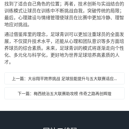
找到了适合自己角色的位置；再者，技术创新与实战结合的
训练模式让球员在训练中不断挑战自我，突破传统的局限；
最后，心理建设与情绪管理使球员在比赛中更加冷静、理智
地应对挑战。
通过借鉴库里的理念，足球青训可以更加注重球员的全面发
展，不仅提升技术水平，还能从心理和团队意识等多方面培
养球员的综合素质。未来，足球青训的模式将逐渐走向个性
化、多元化与科学化，更好地为世界足球培养高素质的人
才。
上一篇：大谷翔平跨界挑战 足球技能提升与五大联赛适应之路
下一篇：梅西统治五大联赛助攻榜 传奇之路再创辉煌