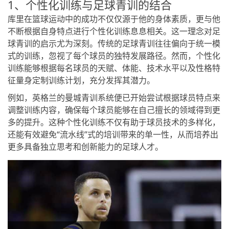
1、个性化训练与足球青训的结合
库里在篮球运动中的成功不仅仅源于他的身体素质，更与他
不断根据自身特点进行个性化训练息息相关。这一理念对足
球青训的启示尤为深刻。传统的足球青训往往偏向于统一模
式的训练，忽视了每个球员的独特发展路径。然而，个性化
训练能够根据每名球员的天赋、体能、技术水平以及性格特
征量身定制训练计划，充分发挥其潜力。
例如，英格兰的曼城青训系统便已开始尝试根据球员特点来
调整训练内容，确保每个球员能够在自己擅长的领域得到更
多的提升。这种个性化训练不仅有助于球员技术的多样化，
还能有效避免“流水线”式的培训带来的单一性，从而培养出
更多具备独立思考和创新能力的足球人才。