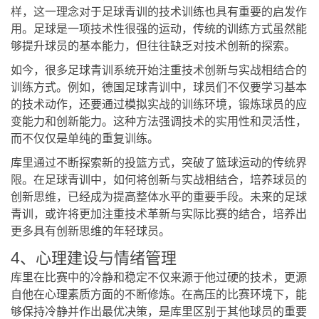
样，这一理念对于足球青训的技术训练也具有重要的启发作
用。足球是一项技术性很强的运动，传统的训练方式虽然能
够提升球员的基本能力，但往往缺乏对技术创新的探索。
如今，很多足球青训系统开始注重技术创新与实战相结合的
训练方式。例如，德国足球青训中，球员们不仅要学习基本
的技术动作，还要通过模拟实战的训练环境，锻炼球员的应
变能力和创新能力。这种方法强调技术的实用性和灵活性，
而不仅仅是单纯的重复训练。
库里通过不断探索新的投篮方式，突破了篮球运动的传统界
限。在足球青训中，如何将创新与实战相结合，培养球员的
创新思维，已经成为提高整体水平的重要手段。未来的足球
青训，或许将更加注重技术革新与实际比赛的结合，培养出
更多具有创新思维的年轻球员。
4、心理建设与情绪管理
库里在比赛中的冷静和稳定不仅来源于他过硬的技术，更源
自他在心理素质方面的不断修炼。在高压的比赛环境下，能
够保持冷静并作出最优决策，是库里区别于其他球员的重要