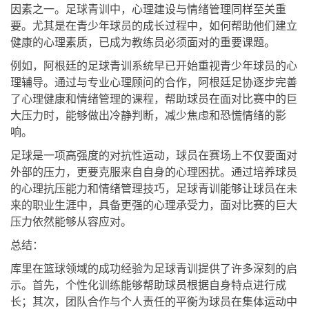
因素之一。足球青训中，心理建设与情绪管理同样至关重
要。尤其是在青少年球员的成长过程中，如何帮助他们建立
健康的心理素质，已成为教练员必须面对的重要课题。
例如，阿根廷的足球青训系统早已开始重视青少年球员的心
理辅导。通过与专业心理顾问的合作，阿根廷足协逐步完善
了心理健康和情绪管理的课程，帮助球员在面对比赛中的巨
大压力时，能够做出冷静判断，减少焦虑和恐慌情绪的影
响。
足球是一项高强度的对抗性运动，球员在赛场上不仅要面对
外部的压力，更要克服来自自身的心理困扰。通过培养球员
的心理抗压能力和情绪管理技巧，足球青训能够让球员在未
来的职业生涯中，具备更强的心理承受力，面对比赛的巨大
压力依然能够从容应对。
总结：
库里在篮球领域的成功经验为足球青训提供了许多深刻的启
示。首先，个性化训练能够帮助球员根据自身特点进行成
长；其次，团队合作与个人责任的平衡为球员在集体运动中