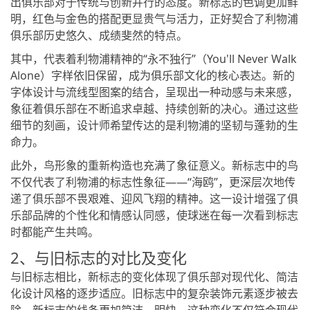
出俱乐部对于传统与创新并行的态度。新标志的色调更加鲜
明，红色与金色的搭配更显贵气与活力，正好契合了利物浦
俱乐部历史悠久、成绩斐然的特点。
其中，代表着利物浦精神的“永不独行”（You'll Never Walk
Alone）字样依旧保留，成为俱乐部文化的核心表达。新的
字体设计与流线型图案的结合，呈现出一种动感与未来感，
象征着俱乐部在不断追求卓越、持续创新的决心。通过这些
细节的刻画，设计师希望传达的是利物浦的坚韧与蓬勃的生
命力。
此外，鸟形象的重新构造也充满了象征意义。新标志中的鸟
不仅代表了利物浦的标志性象征——“海鸥”，更深层次地传
递了俱乐部不畏艰难、迎风飞翔的精神。这一设计增强了俱
乐部品牌的个性化和情感认同感，使球迷在每一次看到标志
时都能产生共鸣。
2、与旧标志的对比及变化
与旧标志相比，新标志的变化体现了俱乐部对现代化、简洁
化设计风格的逐步适应。旧标志中的复杂装饰元素逐步被去