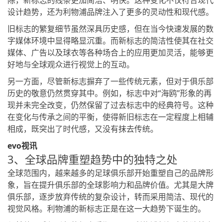
除，新标志的线条更加简洁、明快。这种变化不仅符合现代
设计趋势，还为利物浦品牌注入了更多的灵动性和现代感。
旧标志的繁复细节虽然深具历史感，但在当今快速发展的数
字媒体环境中显得略显沉重。而新标志的简洁性使其在社交
媒体、广告以及球衣等各种场合上的应用更加灵活，能够更
好地与全球观众进行视觉上的互动。
另一方面，尽管新标志摒弃了一些传统元素，但对于俱乐部
历史的敬意仍然贯穿其中。例如，标志中对“海鸥”形象的再
现并未完全改变，仍然保留了过去标志中的经典符号。这种
在变化与传承之间的平衡，使得新旧标志在一定程度上相辅
相成，既突出了时代感，又没有抹去传统。
evo视讯
3、全球品牌重塑趋势中的独特之处
全球范围内，越来越多的足球俱乐部开始重塑自己的品牌形
象，旨在提升俱乐部的全球影响力和品牌价值。尤其是大牌
俱乐部，逐步放弃传统的复杂设计，转而采用简洁、现代的
视觉风格。利物浦的新标志正是在这一大趋势下诞生的。