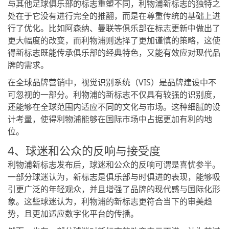
与其他足球俱乐部的标志重塑不同，利物浦新标志的独特之
处在于它没有进行完全的推翻，而是在尊重传统的基础上进
行了优化。比如阿森纳、曼联等俱乐部在标志更新中做出了
更大幅度的改变，而利物浦则选择了更加谨慎的策略，这使
得新标志既能传承俱乐部的经典特色，又能有效应对现代品
牌的需求。
在全球品牌营销中，视觉识别系统（VIS）是品牌建设中不
可忽视的一部分。利物浦的新标志不仅具有较强的识别度，
还能够在全球范围内适应不同的文化与市场。这种细腻的设
计考量，使得利物浦能够在国际市场中占据更加有利的地
位。
4、球迷和公众的反响与接受度
利物浦新标志发布后，球迷和公众的反响可谓是喜忧参半。
一部分球迷认为，新标志是俱乐部与时俱进的表现，能够吸
引更广泛的年轻观众，并且增强了品牌的现代感与国际化形
象。这些球迷认为，利物浦的新标志更符合当下的审美趋
势，且更加适应数字化平台的传播。