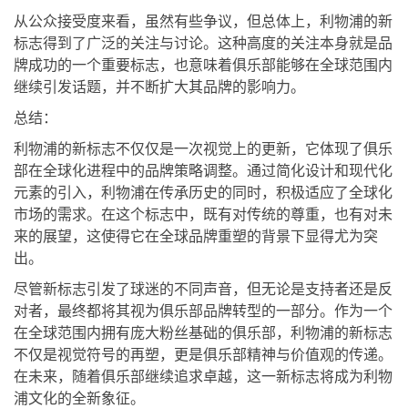
从公众接受度来看，虽然有些争议，但总体上，利物浦的新
标志得到了广泛的关注与讨论。这种高度的关注本身就是品
牌成功的一个重要标志，也意味着俱乐部能够在全球范围内
继续引发话题，并不断扩大其品牌的影响力。
总结：
利物浦的新标志不仅仅是一次视觉上的更新，它体现了俱乐
部在全球化进程中的品牌策略调整。通过简化设计和现代化
元素的引入，利物浦在传承历史的同时，积极适应了全球化
市场的需求。在这个标志中，既有对传统的尊重，也有对未
来的展望，这使得它在全球品牌重塑的背景下显得尤为突
出。
尽管新标志引发了球迷的不同声音，但无论是支持者还是反
对者，最终都将其视为俱乐部品牌转型的一部分。作为一个
在全球范围内拥有庞大粉丝基础的俱乐部，利物浦的新标志
不仅是视觉符号的再塑，更是俱乐部精神与价值观的传递。
在未来，随着俱乐部继续追求卓越，这一新标志将成为利物
浦文化的全新象征。