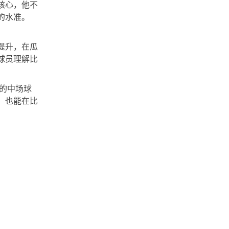
核心，他不
的水准。
提升，在瓜
球员理解比
的中场球
，也能在比