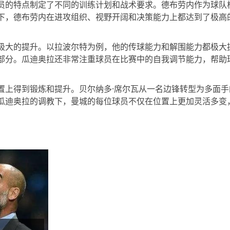
员的特点制定了不同的训练计划和战术要求。德布劳内作为球队
下，德布劳内在进攻组织、视野开阔和决策能力上都达到了极高
极大的提升。以拉波尔特为例，他的传球能力和解围能力都极大
部分。瓜迪奥拉还非常注重球员在比赛中的自我调节能力，帮助
置上得到锻炼和提升。贝尔纳多·席尔瓦从一名边锋转型为多面手
瓜迪奥拉的调教下，曼城的每位球员不仅在位置上更加灵活多变