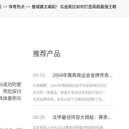
页
体育热点
曼城霸主崛起！瓜迪奥拉如何打造英超最强王朝
>>
>>
推荐产品
09-10
2004年雅典奥运会金牌传奇：那些永载史册的辉煌时刻
与成功的管
文章摘要：2004年雅典奥运会不仅是奥林匹克历
；然后探讨
史中的一场盛会，更是许多运动员和观众铭记一
具体案例与
生的金牌传奇。本文从四个方面深刻回顾了这些
辉煌时刻。首先，聚焦了中国泳坛新星——刘
翔，如何突破自我、创造奇迹，夺...
08-28
法甲最佳阵容大揭秘：赛季最佳球员如何完美组合
本文将深入分析2024赛季法甲最佳阵容的构建，