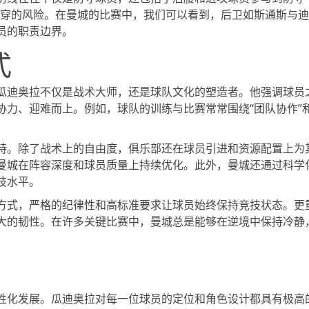
打穿的风险。在曼城的比赛中，我们可以看到，后卫如斯通斯与
员的职责边界。
式
瓜迪奥拉不仅是战术大师，还是球队文化的塑造者。他强调球员
力、迎难而上。例如，球队的训练与比赛常常围绕“团队协作”和
持。除了战术上的自由度，俱乐部还在球员引进和资源配置上为
曼城在阵容深度和球员质量上持续优化。此外，曼城还通过科学
技水平。
方式，严格的纪律性和高标准要求让球员始终保持竞技状态。更
大的韧性。在许多关键比赛中，曼城总是能够在逆境中保持冷静
性化发展。瓜迪奥拉对每一位球员的定位和角色设计都具有极高