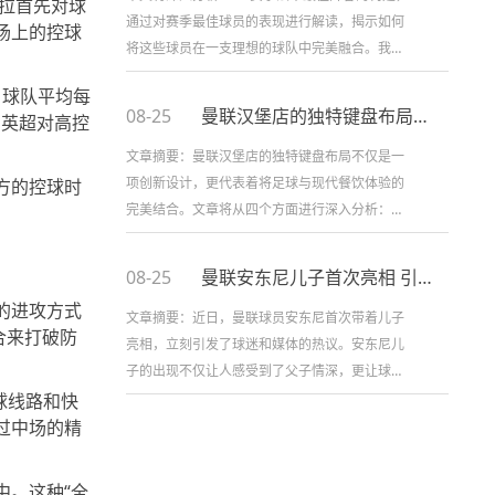
奥拉首先对球
通过对赛季最佳球员的表现进行解读，揭示如何
场上的控球
将这些球员在一支理想的球队中完美融合。我们
将从四个方面进行详细讨论：一是法甲最佳球员
。球队平均每
的选拔标准，二是各位置的最佳...
08-25
曼联汉堡店的独特键盘布局揭秘 快来了解背后的创意与设计
了英超对高控
文章摘要：曼联汉堡店的独特键盘布局不仅是一
项创新设计，更代表着将足球与现代餐饮体验的
方的控球时
完美结合。文章将从四个方面进行深入分析：首
先，介绍该键盘布局的概念和设计背景，探讨其
源自曼联文化的灵感；其次，揭示键...
08-25
曼联安东尼儿子首次亮相 引发球迷热议父子未来无可限量
的进攻方式
文章摘要：近日，曼联球员安东尼首次带着儿子
合来打破防
亮相，立刻引发了球迷和媒体的热议。安东尼儿
子的出现不仅让人感受到了父子情深，更让球迷
们开始畅想未来。文章将从四个方面进行分析，
球线路和快
首先回顾安东尼的职业生涯及其成就...
过中场的精
中。这种“全