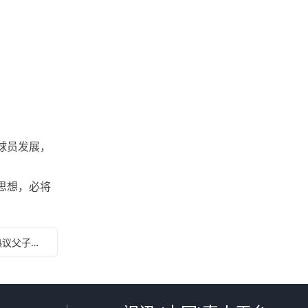
球员发展，
思想，必将
下一篇：曼联安东尼儿子首次亮相 引发球迷热议父子未来无可限量