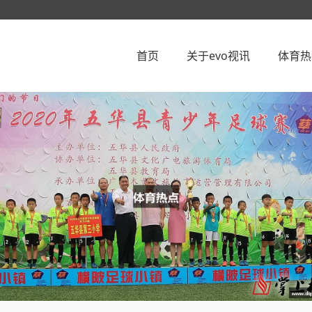
首页
关于evo视讯
体育热