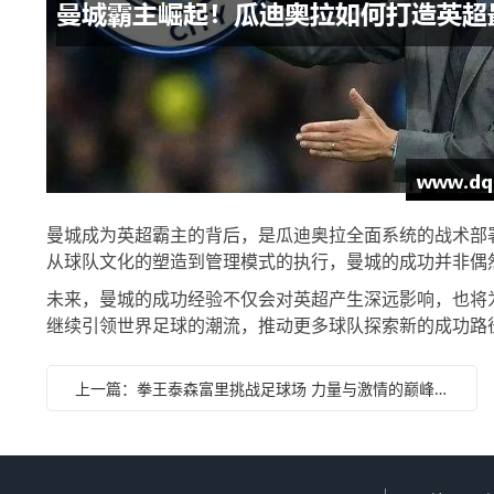
曼城成为英超霸主的背后，是瓜迪奥拉全面系统的战术部
从球队文化的塑造到管理模式的执行，曼城的成功并非偶
未来，曼城的成功经验不仅会对英超产生深远影响，也将
继续引领世界足球的潮流，推动更多球队探索新的成功路
上一篇：拳王泰森富里挑战足球场 力量与激情的巅峰对决