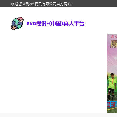
欢迎您来到evo视讯有限公司官方网站！