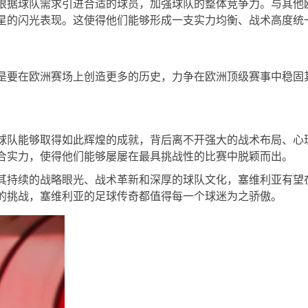
根据球队需求引进合适的球员，加强球队的整体竞争力。与其他
星的闪光表现。这使得他们能够形成一支实力均衡、战术高度统
是要在欧洲赛场上创造更多的历史，力争在欧洲顶级赛事中稳固
球队能够取得如此辉煌的成就，背后离不开强大的战术布局、心
合实力，使得他们能够屡屡在最具挑战性的比赛中脱颖而出。
其持续的战略眼光、战术革新和深厚的球队文化，塞维利亚有望
的挑战，塞维利亚的足球传奇都值得每一个球迷为之骄傲。