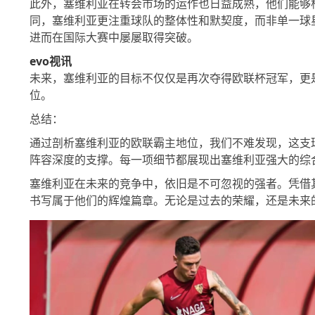
此外，塞维利亚在转会市场的运作也日益成熟，他们能够
同，塞维利亚更注重球队的整体性和默契度，而非单一球
进而在国际大赛中屡屡取得突破。
evo视讯
未来，塞维利亚的目标不仅仅是再次夺得欧联杯冠军，更
位。
总结：
通过剖析塞维利亚的欧联霸主地位，我们不难发现，这支
阵容深度的支撑。每一项细节都展现出塞维利亚强大的综
塞维利亚在未来的竞争中，依旧是不可忽视的强者。凭借
书写属于他们的辉煌篇章。无论是过去的荣耀，还是未来