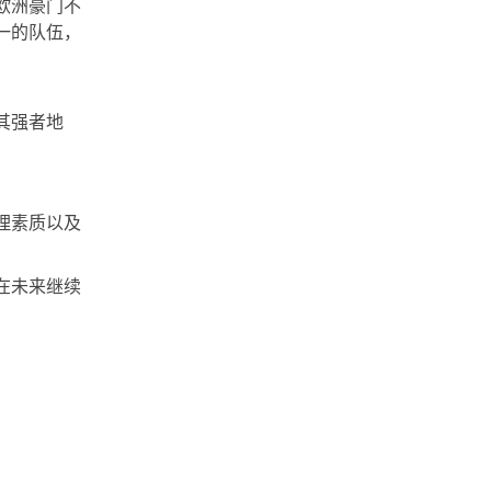
欧洲豪门不
一的队伍，
其强者地
理素质以及
在未来继续